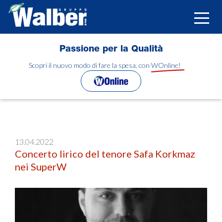
Salta
al
Toggle
contenuto
naviga
principale
Passione per la Qualità
Scopri il nuovo modo di fare la spesa, con WOnline!
13.04.2022
Concerto lirico del tenore Safa Korkmaz
nei SuperW