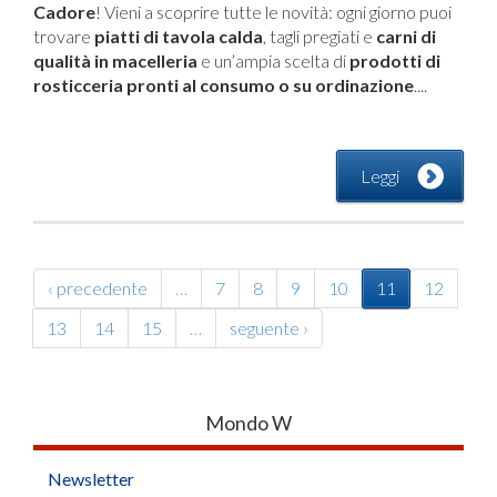
Cadore
! Vieni a scoprire tutte le novità: ogni giorno puoi
trovare
piatti di tavola calda
, tagli pregiati e
carni di
qualità in macelleria
e un’ampia scelta di
prodotti di
rosticceria pronti al consumo o su ordinazione
....
Leggi
‹ precedente
…
7
8
9
10
11
12
13
14
15
…
seguente ›
Mondo W
Newsletter