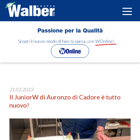
Salta
al
Toggle
contenuto
naviga
principale
Passione per la Qualità
Scopri il nuovo modo di fare la spesa, con WOnline!
21.02.2023
Il JuniorW di Auronzo di Cadore è tutto
nuovo!