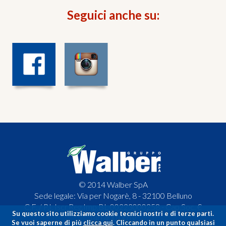
Seguici anche su:
© 2014 Walber SpA
Sede legale: Via per Nogarè, 8 - 32100 Belluno
C.F. / P.I. Iscr.Reg.Imp.BL 00223000258 - Cap.Soc. €
Su questo sito utilizziamo cookie tecnici nostri e di terze parti.
140.400,00 i.v.
Se vuoi saperne di più
clicca qui
. Cliccando in un punto qualsiasi