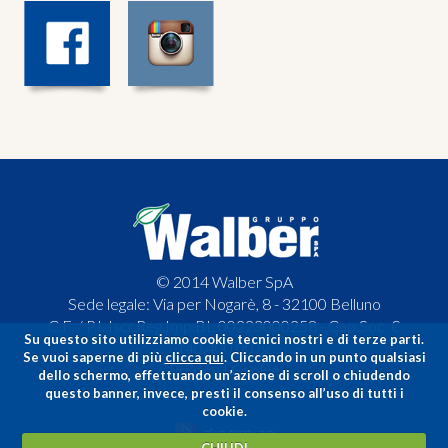
© 2014 Walber SpA
Sede legale: Via per Nogarè, 8 - 32100 Belluno
C.F. / P.I. Iscr.Reg.Imp.BL 00223000258 - Cap.Soc. €
Su questo sito utilizziamo cookie tecnici nostri e di terze parti.
140.400,00 i.v.
Se vuoi saperne di più
clicca qui
. Cliccando in un punto qualsiasi
Privacy
|
Cookie
dello schermo, effettuando un’azione di scroll o chiudendo
questo banner, invece, presti il consenso all’uso di tutti i
cookie.