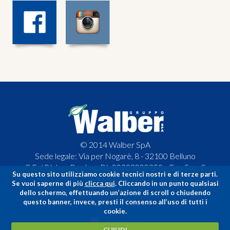
© 2014 Walber SpA
Sede legale: Via per Nogarè, 8 - 32100 Belluno
C.F. / P.I. Iscr.Reg.Imp.BL 00223000258 - Cap.Soc. €
Su questo sito utilizziamo cookie tecnici nostri e di terze parti.
140.400,00 i.v.
Se vuoi saperne di più
clicca qui
. Cliccando in un punto qualsiasi
Privacy
|
Cookie
dello schermo, effettuando un’azione di scroll o chiudendo
questo banner, invece, presti il consenso all’uso di tutti i
cookie.