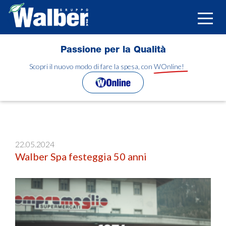
Salta
al
Toggle
contenuto
naviga
principale
Passione per la Qualità
Scopri il nuovo modo di fare la spesa, con WOnline!
22.05.2024
Walber Spa festeggia 50 anni