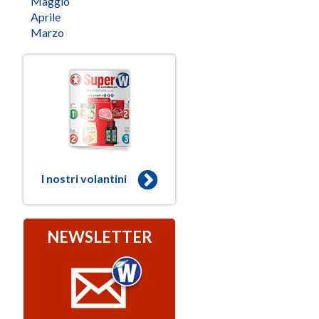
Maggio
Aprile
Marzo
I nostri volantini
NEWSLETTER