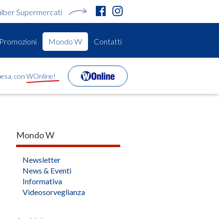
alber Supermercati
Promozioni
Mondo W
Contatti
spesa, con WOnline!
Mondo W
Newsletter
News & Eventi
Informativa
Videosorveglianza