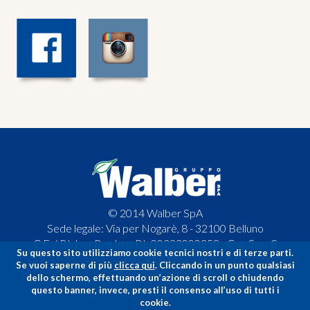
© 2014 Walber SpA
Sede legale: Via per Nogarè, 8 - 32100 Belluno
C.F. / P.I. Iscr.Reg.Imp.BL 00223000258 - Cap.Soc. €
Su questo sito utilizziamo cookie tecnici nostri e di terze parti.
140.400,00 i.v.
Se vuoi saperne di più
clicca qui
. Cliccando in un punto qualsiasi
Privacy
|
Cookie
dello schermo, effettuando un’azione di scroll o chiudendo
questo banner, invece, presti il consenso all’uso di tutti i
cookie.