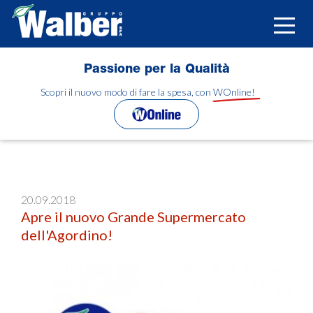
Salta
al
Toggle
contenuto
naviga
principale
Passione per la Qualità
Scopri il nuovo modo di fare la spesa, con WOnline!
20.09.2018
Apre il nuovo Grande Supermercato
dell'Agordino!