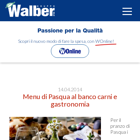
Salta
al
Toggle
contenuto
naviga
principale
Passione per la Qualità
Scopri il nuovo modo di fare la spesa, con WOnline!
14.04.2014
Menu di Pasqua al banco carni e
gastronomia
Per il
pranzo di
Pasqua i