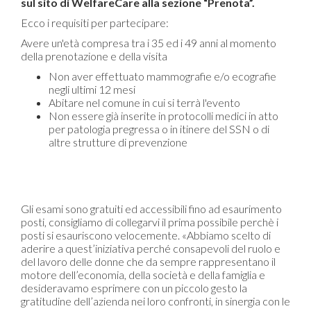
sul sito di WelfareCare alla sezione “Prenota”.
Ecco i requisiti per partecipare:
Avere un'età compresa tra i 35 ed i 49 anni al momento
della prenotazione e della visita
Non aver effettuato mammografie e/o ecografie
negli ultimi 12 mesi
Abitare nel comune in cui si terrà l'evento
Non essere già inserite in protocolli medici in atto
per patologia pregressa o in itinere del SSN o di
altre strutture di prevenzione
Gli esami sono gratuiti ed accessibili fino ad esaurimento
posti, consigliamo di collegarvi il prima possibile perchè i
posti si esauriscono velocemente. «Abbiamo scelto di
aderire a quest’iniziativa perché consapevoli del ruolo e
del lavoro delle donne che da sempre rappresentano il
motore dell’economia, della società e della famiglia e
desideravamo esprimere con un piccolo gesto la
gratitudine dell’azienda nei loro confronti, in sinergia con le