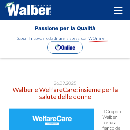
Salta
al
Toggle
contenuto
naviga
principale
Passione per la Qualità
Scopri il nuovo modo di fare la spesa, con WOnline!
26.09.2025
Walber e WelfareCare: insieme per la
salute delle donne
Il Gruppo
Walber
torna al
fianco del