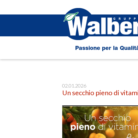
Salta
al
contenuto
principale
Passione per la Qualit
02.01.2026
Un secchio pieno di vitam