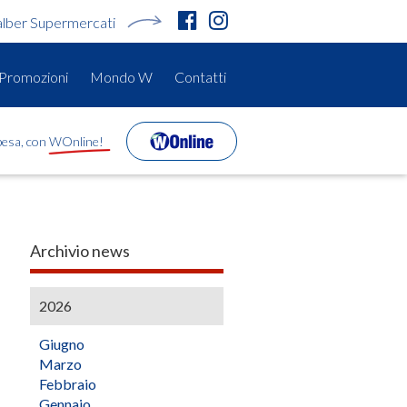
alber Supermercati
Promozioni
Mondo W
Contatti
spesa, con WOnline!
Archivio news
2026
Giugno
Marzo
Febbraio
Gennaio