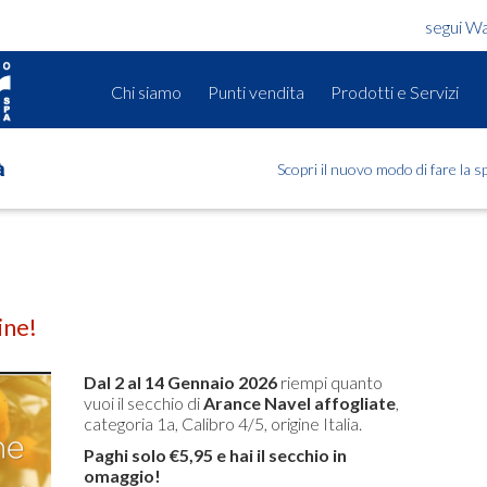
segui W
Chi siamo
Punti vendita
Prodotti e Servizi
Scopri il nuovo modo di fare la 
à
ine!
Dal 2 al 14 Gennaio 2026
riempi quanto
vuoi il secchio di
Arance Navel affogliate
,
categoria 1a, Calibro 4/5, origine Italia.
Paghi solo €5,95 e hai il secchio in
omaggio!