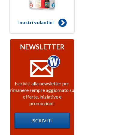
I nostri volantini
NEWSLETTER
Iscriviti alla newsletter per
rimanere sempre aggiornato su
offerte, iniziative e
promozioni:
ISCRIVITI