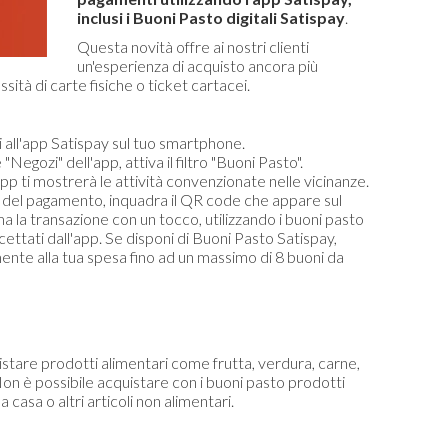
inclusi i Buoni Pasto digitali Satispay
.
Questa novità offre ai nostri clienti
un'esperienza di acquisto ancora più
ità di carte fisiche o ticket cartacei.
i all'app Satispay sul tuo smartphone.
"Negozi" dell'app, attiva il filtro "Buoni Pasto".
'app ti mostrerà le attività convenzionate nelle vicinanze.
 del pagamento, inquadra il QR code che appare sul
a la transazione con un tocco, utilizzando i buoni pasto
ettati dall'app. Se disponi di Buoni Pasto Satispay,
ente alla tua spesa fino ad un massimo di 8 buoni da
istare prodotti alimentari come frutta, verdura, carne,
. Non è possibile acquistare con i buoni pasto prodotti
a casa o altri articoli non alimentari.