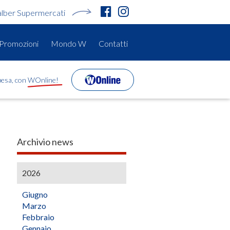
alber Supermercati
Promozioni
Mondo W
Contatti
spesa, con WOnline!
Archivio news
2026
Giugno
Marzo
Febbraio
Gennaio