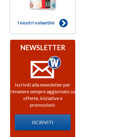
I nostri volantini
NEWSLETTER
Iscriviti alla newsletter per
rimanere sempre aggiornato su
offerte, iniziative e
promozioni:
ISCRIVITI