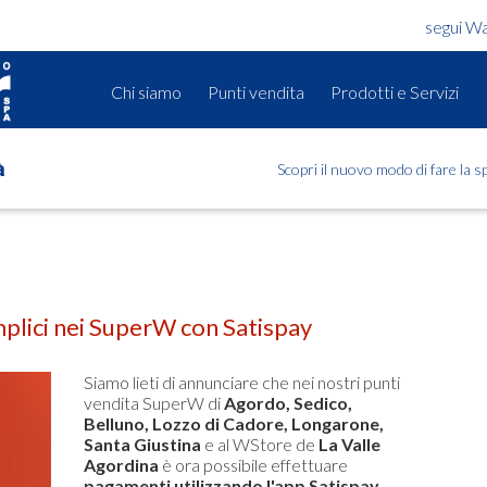
segui W
Chi siamo
Punti vendita
Prodotti e Servizi
Scopri il nuovo modo di fare la 
à
mplici nei SuperW con Satispay
Siamo lieti di annunciare che nei nostri punti
vendita SuperW di
Agordo, Sedico,
Belluno, Lozzo di Cadore, Longarone,
Santa Giustina
e al WStore de
La Valle
Agordina
è ora possibile effettuare
pagamenti utilizzando l'app Satispay,