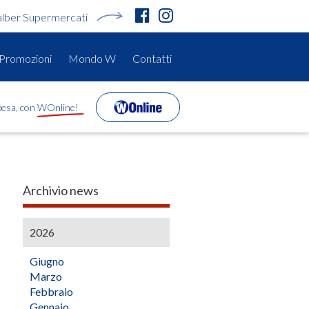
alber Supermercati
Promozioni
Mondo W
Contatti
spesa, con WOnline!
Archivio news
2026
Giugno
Marzo
Febbraio
Gennaio