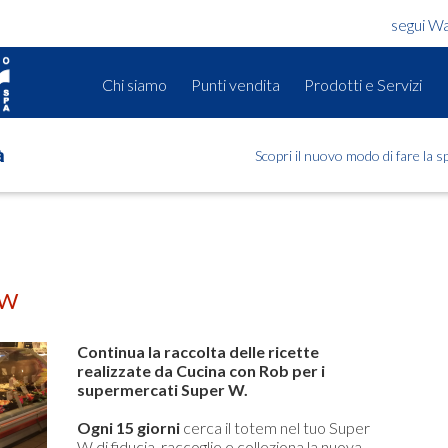
segui W
Chi siamo
Punti vendita
Prodotti e Servizi
Scopri il nuovo modo di fare la 
à
 W
Continua la raccolta delle ricette
realizzate da Cucina con Rob per i
supermercati Super W.
Ogni 15 giorni
cerca il totem nel tuo Super
W di fiducia, raccoglie e colleziona la nuova