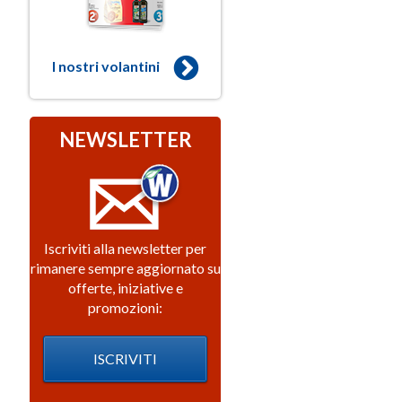
I nostri volantini
NEWSLETTER
Iscriviti alla newsletter per
rimanere sempre aggiornato su
offerte, iniziative e
promozioni:
ISCRIVITI