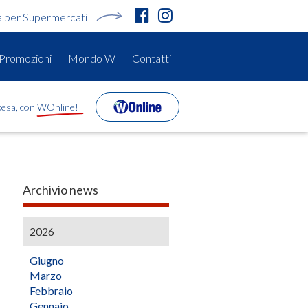
alber Supermercati
Promozioni
Mondo W
Contatti
spesa, con WOnline!
Archivio news
2026
Giugno
Marzo
Febbraio
Gennaio